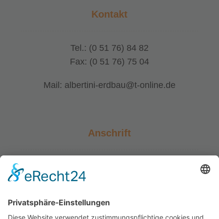
Kontakt
Tel.: (0 51 76) 84 82
Fax: (0 51 76) 75 04
Mail: albertini-erdbau@t-online.de
Anschrift
Waltersbadweg 4
31234 Edemissen/Oelheim